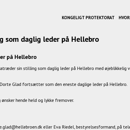
KONGELIGT PROTEKTORAT
HVOR
ing som daglig leder på Hellebro
der på Hellebro
atræder sin stilling som daglig leder på Hellebro med øjeblikkelig vi
, Dorte Glad fortsætter som den eneste daglige leder på Hellebro.
g ønsker hende held og lykke fremover.
rte.glad@hellebroen.dk eller Eva Riedel, bestyrelsesformand, på te