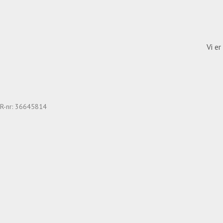
Vi e
VR-nr: 36645814