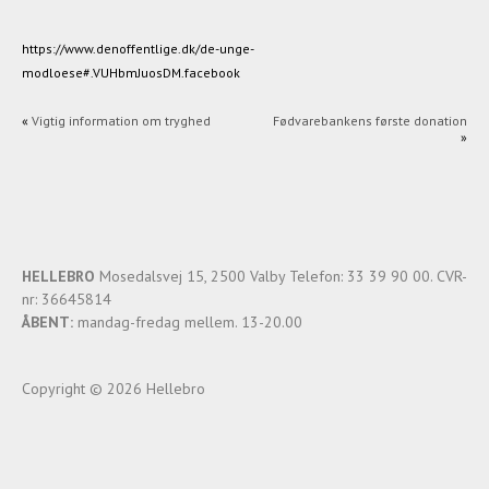
https://www.denoffentlige.dk/de-unge-
modloese#.VUHbmJuosDM.facebook
«
Vigtig information om tryghed
Fødvarebankens første donation
»
HELLEBRO
Mosedalsvej 15, 2500 Valby Telefon: 33 39 90 00. CVR-
nr: 36645814
ÅBENT:
mandag-fredag mellem. 13-20.00
Copyright © 2026 Hellebro